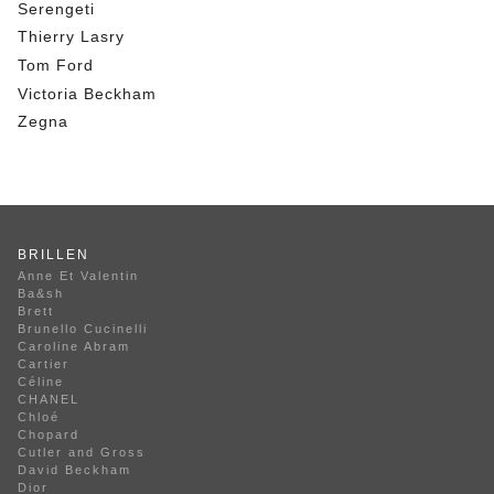
Serengeti
Thierry Lasry
Tom Ford
Victoria Beckham
Zegna
BRILLEN
Anne Et Valentin
Ba&sh
Brett
Brunello Cucinelli
Caroline Abram
Cartier
Céline
CHANEL
Chloé
Chopard
Cutler and Gross
David Beckham
Dior