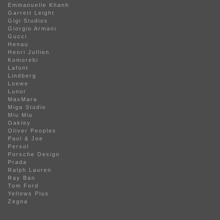
Emmanuelle Khanh
Garrett Leight
Gigi Studios
Giorgio Armani
Gucci
Henau
Henri Jullien
Komorebi
Lafont
Lindberg
Loewe
Lunor
MaxMara
Miga Studio
Miu Miu
Oakley
Oliver Peoples
Paul & Joe
Persol
Porsche Design
Prada
Ralph Lauren
Ray Ban
Tom Ford
Yellows Plus
Zegna