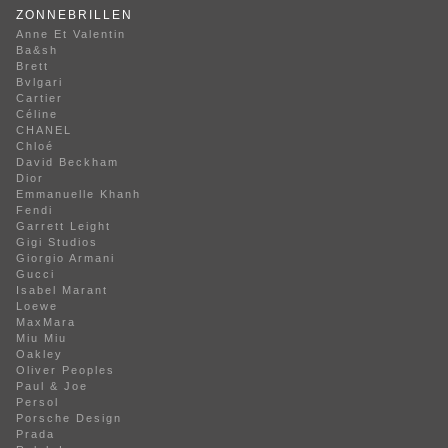
ZONNEBRILLEN
Anne Et Valentin
Ba&sh
Brett
Bvlgari
Cartier
Céline
CHANEL
Chloé
David Beckham
Dior
Emmanuelle Khanh
Fendi
Garrett Leight
Gigi Studios
Giorgio Armani
Gucci
Isabel Marant
Loewe
MaxMara
Miu Miu
Oakley
Oliver Peoples
Paul & Joe
Persol
Porsche Design
Prada