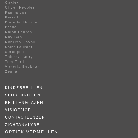
Oakley
Oliver Peoples
Paul & Joe
Persol
Porsche Design
Prada
Ralph Lauren
Ray Ban
Roberto Cavalli
Saint Laurent
Serengeti
Thierry Lasry
Tom Ford
Victoria Beckham
Zegna
KINDERBRILLEN
SPORTBRILLEN
BRILLENGLAZEN
VISIOFFICE
CONTACTLENZEN
ZICHTANALYSE
OPTIEK VERMEULEN