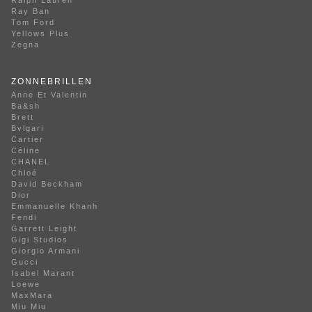
Ray Ban
Tom Ford
Yellows Plus
Zegna
ZONNEBRILLEN
Anne Et Valentin
Ba&sh
Brett
Bvlgari
Cartier
Céline
CHANEL
Chloé
David Beckham
Dior
Emmanuelle Khanh
Fendi
Garrett Leight
Gigi Studios
Giorgio Armani
Gucci
Isabel Marant
Loewe
MaxMara
Miu Miu