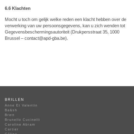
6.6 Klachten
Mocht u toch om gelijk welke reden een klacht hebben over de
verwerking van uw persoonsgegevens, kan u zich wenden tot
Gegevensbeschermingsautoriteit (Drukpersstraat 35, 1000
Brussel – contact@apd-gba.be).
BRILLEN
Anne Et Valentin
Ba&sh
Brett
Brunello Cucinelli
Caroline Abram
Cartier
Céline