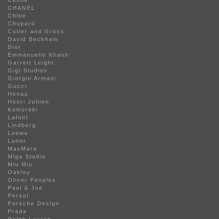
CHANEL
Chloé
Chopard
Cutler and Gross
David Beckham
Dior
Emmanuelle Khanh
Garrett Leight
Gigi Studios
Giorgio Armani
Gucci
Henau
Henri Jullien
Komorebi
Lafont
Lindberg
Loewe
Lunor
MaxMara
Miga Studio
Miu Miu
Oakley
Oliver Peoples
Paul & Joe
Persol
Porsche Design
Prada
Ralph Lauren