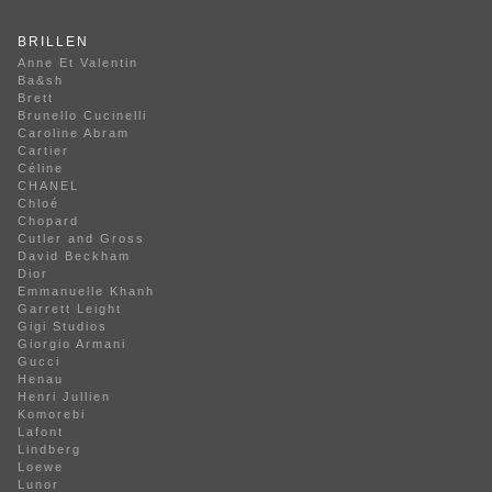
BRILLEN
Anne Et Valentin
Ba&sh
Brett
Brunello Cucinelli
Caroline Abram
Cartier
Céline
CHANEL
Chloé
Chopard
Cutler and Gross
David Beckham
Dior
Emmanuelle Khanh
Garrett Leight
Gigi Studios
Giorgio Armani
Gucci
Henau
Henri Jullien
Komorebi
Lafont
Lindberg
Loewe
Lunor