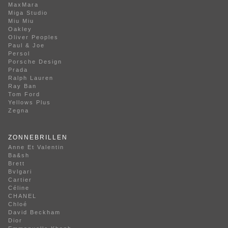
MaxMara
Miga Studio
Miu Miu
Oakley
Oliver Peoples
Paul & Joe
Persol
Porsche Design
Prada
Ralph Lauren
Ray Ban
Tom Ford
Yellows Plus
Zegna
ZONNEBRILLEN
Anne Et Valentin
Ba&sh
Brett
Bvlgari
Cartier
Céline
CHANEL
Chloé
David Beckham
Dior