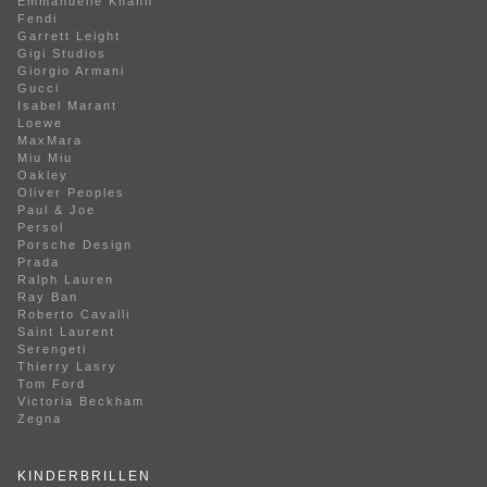
Emmanuelle Khanh
Fendi
Garrett Leight
Gigi Studios
Giorgio Armani
Gucci
Isabel Marant
Loewe
MaxMara
Miu Miu
Oakley
Oliver Peoples
Paul & Joe
Persol
Porsche Design
Prada
Ralph Lauren
Ray Ban
Roberto Cavalli
Saint Laurent
Serengeti
Thierry Lasry
Tom Ford
Victoria Beckham
Zegna
KINDERBRILLEN