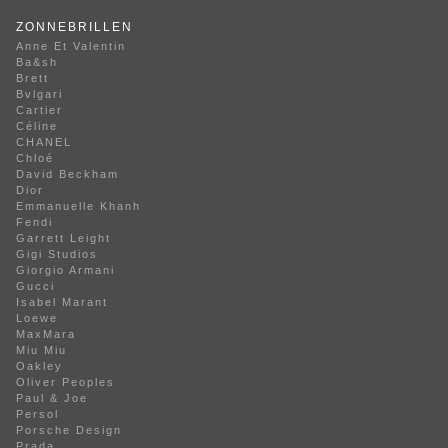
ZONNEBRILLEN
Anne Et Valentin
Ba&sh
Brett
Bvlgari
Cartier
Céline
CHANEL
Chloé
David Beckham
Dior
Emmanuelle Khanh
Fendi
Garrett Leight
Gigi Studios
Giorgio Armani
Gucci
Isabel Marant
Loewe
MaxMara
Miu Miu
Oakley
Oliver Peoples
Paul & Joe
Persol
Porsche Design
Prada