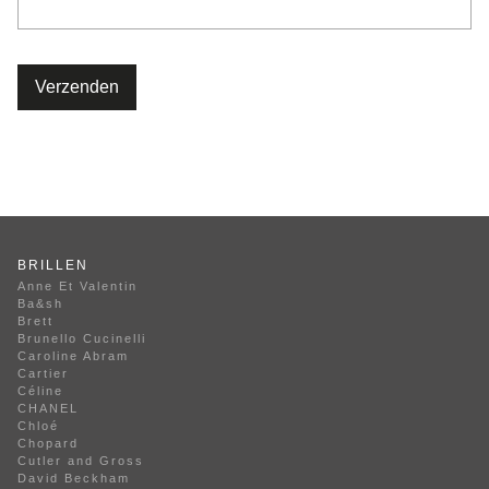
Verzenden
BRILLEN
Anne Et Valentin
Ba&sh
Brett
Brunello Cucinelli
Caroline Abram
Cartier
Céline
CHANEL
Chloé
Chopard
Cutler and Gross
David Beckham