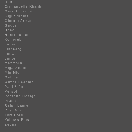
Dior
Emmanuelle Khanh
Garrett Leight
Gigi Studios
Giorgio Armani
Gucci
Henau
Henri Jullien
Komorebi
Lafont
Lindberg
Loewe
Lunor
MaxMara
Miga Studio
Miu Miu
Oakley
Oliver Peoples
Paul & Joe
Persol
Porsche Design
Prada
Ralph Lauren
Ray Ban
Tom Ford
Yellows Plus
Zegna