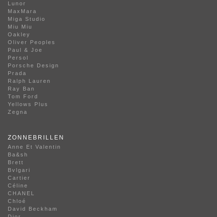
Lunor
MaxMara
Miga Studio
Miu Miu
Oakley
Oliver Peoples
Paul & Joe
Persol
Porsche Design
Prada
Ralph Lauren
Ray Ban
Tom Ford
Yellows Plus
Zegna
ZONNEBRILLEN
Anne Et Valentin
Ba&sh
Brett
Bvlgari
Cartier
Céline
CHANEL
Chloé
David Beckham
Dior