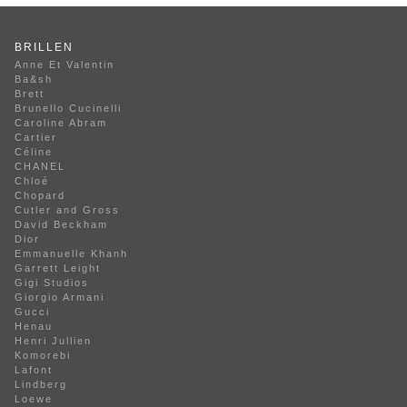
BRILLEN
Anne Et Valentin
Ba&sh
Brett
Brunello Cucinelli
Caroline Abram
Cartier
Céline
CHANEL
Chloé
Chopard
Cutler and Gross
David Beckham
Dior
Emmanuelle Khanh
Garrett Leight
Gigi Studios
Giorgio Armani
Gucci
Henau
Henri Jullien
Komorebi
Lafont
Lindberg
Loewe