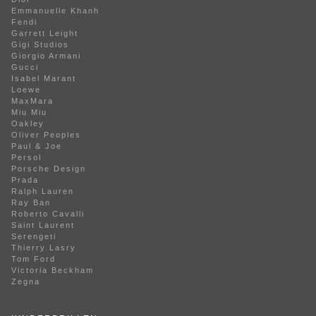
Emmanuelle Khanh
Fendi
Garrett Leight
Gigi Studios
Giorgio Armani
Gucci
Isabel Marant
Loewe
MaxMara
Miu Miu
Oakley
Oliver Peoples
Paul & Joe
Persol
Porsche Design
Prada
Ralph Lauren
Ray Ban
Roberto Cavalli
Saint Laurent
Serengeti
Thierry Lasry
Tom Ford
Victoria Beckham
Zegna